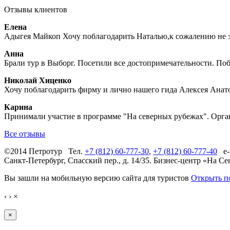
Отзывы клиентов
Елена
Адыгея Майкоп Хочу поблагодарить Наталью,к сожалению не зн
Анна
Брали тур в Выборг. Посетили все достопримечательности. Поб
Николай Хиценко
Хочу поблагодарить фирму и лично нашего гида Алексея Анатол
Карина
Принимали участие в программе "На северных рубежах". Орга
Все отзывы
©2014 Петротур Тел.
+7 (812) 60-777-30
,
+7 (812) 60-777-40
e-
Санкт-Петербург, Cпасский пер., д. 14/35. Бизнес-центр «На Се
Вы зашли на мобильную версию сайта для туристов
Открыть п
‹
›
×
×