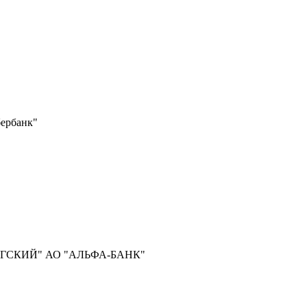
бербанк"
УРГСКИЙ" АО "АЛЬФА-БАНК"