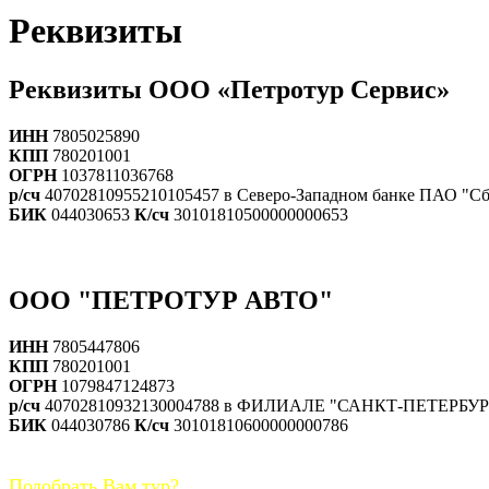
Реквизиты
Реквизиты ООО «Петротур Сервис»
ИНН
7805025890
КПП
780201001
ОГРН
1037811036768
р/сч
40702810955210105457 в Северо-Западном банке ПАО "С
БИК
044030653
К/сч
30101810500000000653
ООО "ПЕТРОТУР АВТО"
ИНН
7805447806
КПП
780201001
ОГРН
1079847124873
р/сч
40702810932130004788 в ФИЛИАЛЕ "САНКТ-ПЕТЕРБ
БИК
044030786
К/сч
30101810600000000786
Подобрать Вам тур?